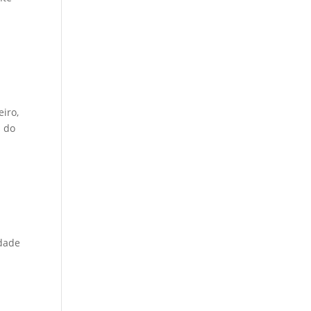
eiro,
s do
idade