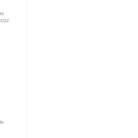
to
o CO2
de