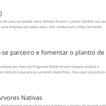
)
és de uma sociedade entre William Procter e James Gamble nos an
om uma empresa de sabão velas, eles conduziram a P&G fechando
-se parceiro e fomentar o plantio de
 nativas por meio do Programa Plante Árvore requere análise e
 técnico e que possui variáveis específicas. Para que o processo
.
Árvores Nativas
s alinhamentos necessários para fomentar o plantio de árvores nat