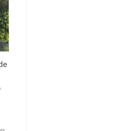
 de
e
nte